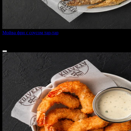
Мойва фри с соусом тар-тар
180 г
395 ₽