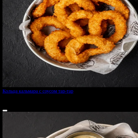
Кольца кальмара с соусом тар-тар
150 г
395 ₽