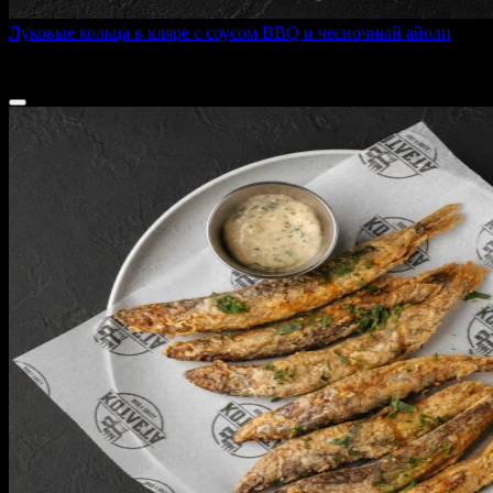
Луковые кольца в кляре с соусом BBQ и чесночный айоли
150 г
140 ₽