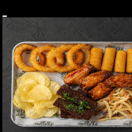
100 г
от
145 ₽