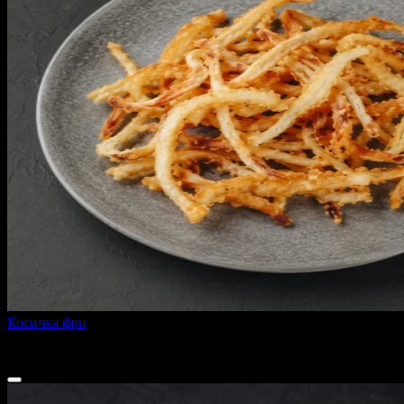
Косичка фри
80 г
190 ₽